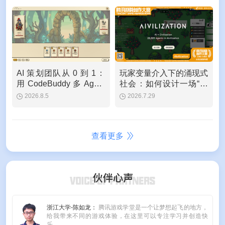
在工作坊中尝试使用Miora把文化
创意快速落地为图片、视频和互动
作品。围绕“国潮数字艺术创作”，
腾讯游戏学堂邀请了多位讲师展开
分享，系统梳理了腾讯游戏在传统
文化传承与活化中的实践路径、东
方美学在具体游戏项目中的应用，
以及文化内容转化为游戏化表达的
方法。
AI 策划团队从 0 到 1：
玩家变量介入下的涌现式
用 CodeBuddy 多 Agent
社会：如何设计一场“从
协作做一款肉鸽卡牌游戏
心所欲不逾矩”的赛博涌
2026.8.5
2026.7.29
现
查看更多
浙江大学-陈如龙：
腾讯游戏学堂是一个让梦想起飞的地方，
给我带来不同的游戏体验，在这里可以专注学习并创造快
乐。