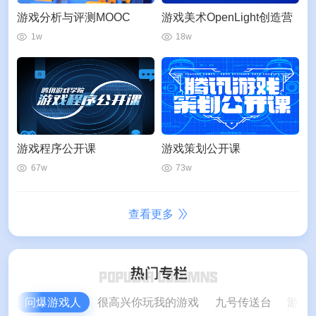
游戏分析与评测MOOC
游戏美术OpenLight创造营
1w
18w
游戏程序公开课
游戏策划公开课
67w
73w
查看更多
问爆游戏人
很高兴你玩我的游戏
九号传送台
游戏