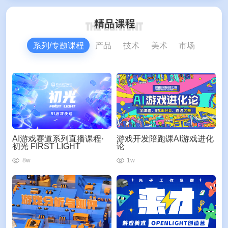
系列/专题课程
产品
技术
美术
市场
AI游戏赛道系列直播课程·
游戏开发陪跑课AI游戏进化
初光 FIRST LIGHT
论
8w
1w