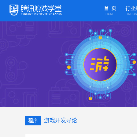
首 页
行业
HOME
INDU
游戏开发导论
程序
480P
倍速
腾讯视频播放
00:00
/
08:48