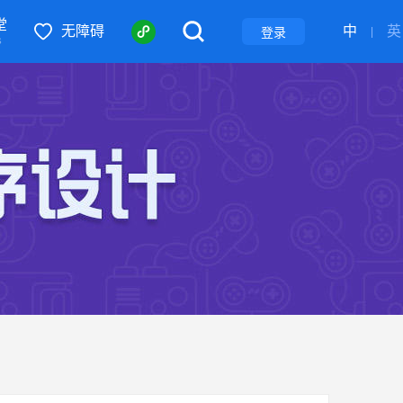
堂
无障碍
中
英
登录
|
S