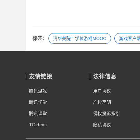
4.6 大系统小做（上）
4.7 大系统小做（下）
4.8 架构层面的技术支持（上）
4.9 架构层面的技术支持（下）
标签：
清华美院二学位游戏MOOC
游戏客户
4.10 分布系统的关键能力
第五章 游戏人工智能
5.1 游戏人工智能综述
友情链接
法律信息
5.2 人工智能在游戏中主要方法（上）
腾讯游戏
用户协议
5.3 人工智能在游戏中主要方法 （下）
5.4 人工智能在游戏制作中的应用领域1
腾讯学堂
产权声明
5.5 人工智能在游戏制作中的应用领域2
腾讯课堂
侵权投诉指引
5.6 人工智能在游戏制作中的应用领域3
TGideas
隐私协议
5.7 人工智能在游戏运营中的应用实践(上)