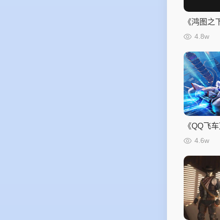
《鸿图之下
样的国风
4.8w
《QQ飞
创意总结
4.6w