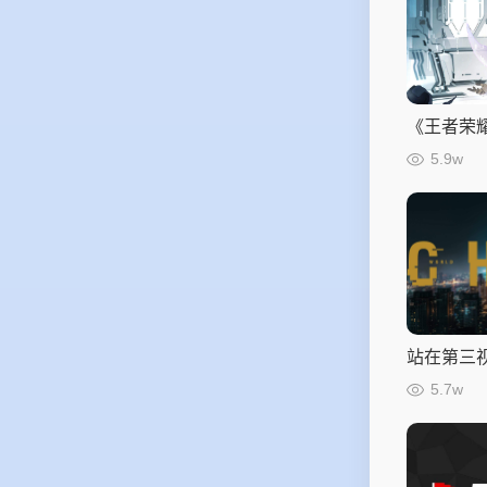
《王者荣
提案和总
5.9w
站在第三视
联盟》直
5.7w