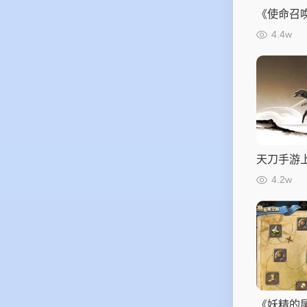
《使命召
设计
4.4w
天刀手游上
灰线，讲
4.2w
何创作
《妖精的