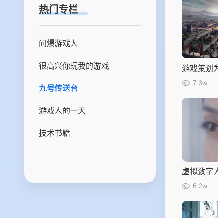
创工作坊
热门专栏
内容创作
应用开发
技术美术
OpenLight创造营
综合项目管理
前端开发
视觉设计
问爆游戏人
清华美院二学位游戏
网络技术
MOOC
很高兴你玩我的游戏
游戏策划
游戏安全
跨服战场
数字时装设计概论
7.3w
九号传送台
运营开发
游戏美术公开课
游戏人的一天
游戏策划公开课
技术书籍
程序公开课
游戏策划慕课
虚拟数字人
6.2w
梦想校园行
TGDC