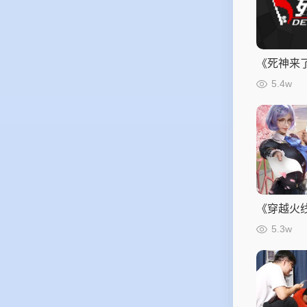
《死神来
“意外”
5.4w
《穿越火
FPS和向
5.3w