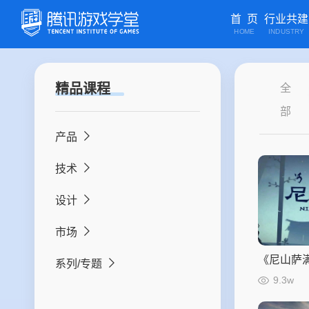
首 页
行业共建
HOME
INDUSTRY
精品课程
全
部
产品
技术
游戏策划
设计
游戏研究与应用
游戏客户端开发
市场
游戏运营
后台开发
游戏美术2D设计
《尼山萨
系列/专题
研发项目管理
客户端开发
游戏美术3D设计
市场研究
路
9.3w
音频策划
UI开发
游戏美术3D动画特效设计
市场营销
2026腾讯游戏创作大赛-共