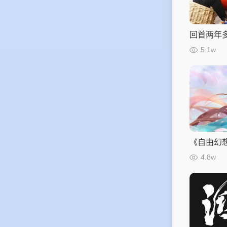
回首两年
声》很难
5.1w
《自由幻
与包装宣
4.8w
焦于用户