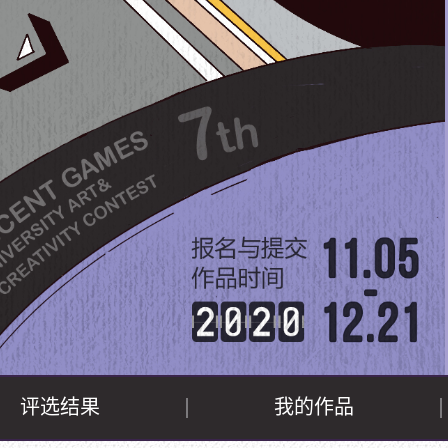
评选结果
我的作品