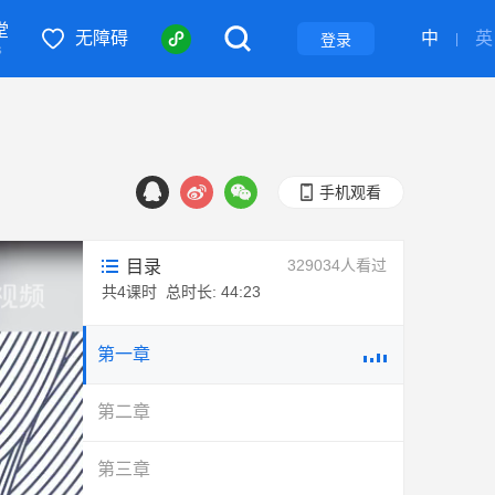
堂
无障碍
中
英
登录
|
S
手机观看
329034人看过
目录
共
4
课时 总时长: 44:23
第一章
第二章
第三章