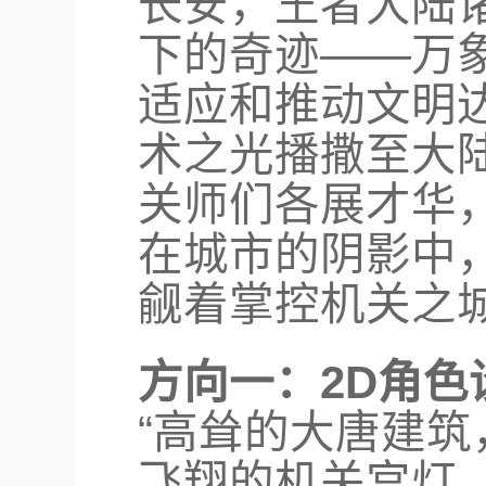
⻓安，王者⼤陆
下的奇迹——万
适应和推动⽂明
术之光播撒⾄⼤
关师们各展才华
在城市的阴影中
觎着掌控机关之
方向一：2D角色
“高耸的大唐建
飞翔的机关宫灯