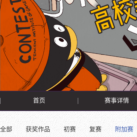
首页
赛事详情
全部
获奖作品
初赛
复赛
附加赛