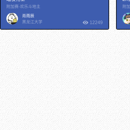
附加赛-欢乐斗地主
附加
肖雨辰
黑龙江大学
12249