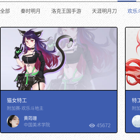
全部
秦时明月
洛克王国手游
天涯明月刀
欢乐
猫女特工
特工
附加赛-欢乐斗地主
附加
黄筠珊
中国美术学院
45672