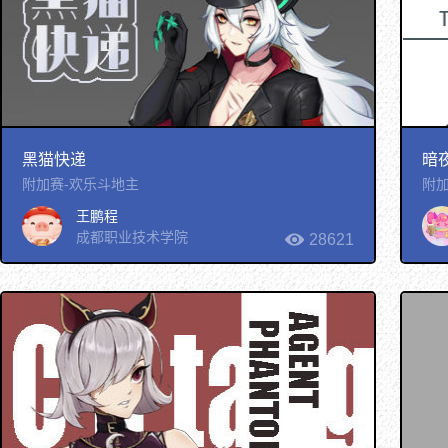
黑猫快递
暗
附加赛-欢乐斗地主
附加
王鹏程
成都职业技术学院
28621