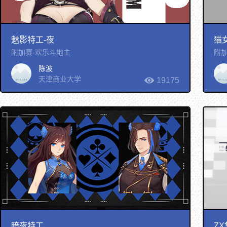
魅影特工-夜
猫
附加赛-欢乐斗地主
附加
陈波
天津商业大学
19175
暗夜特工
Z