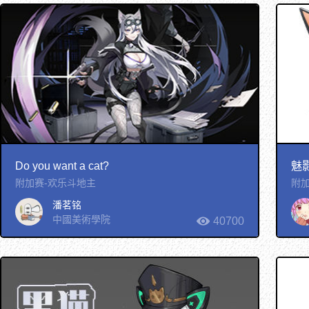
Do you want a cat?
魅
附加赛-欢乐斗地主
附加
潘茗铭
中國美術學院
40700