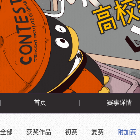
首页
赛事详情
全部
获奖作品
初赛
复赛
附加赛