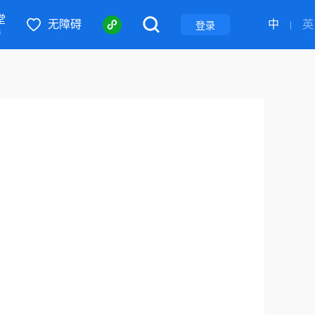
堂
无障碍
中
英
|
登录
S