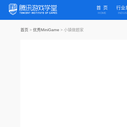
首 页
行业
HOME
INDU
首页
>
优秀MiniGame
>
小镇做题家