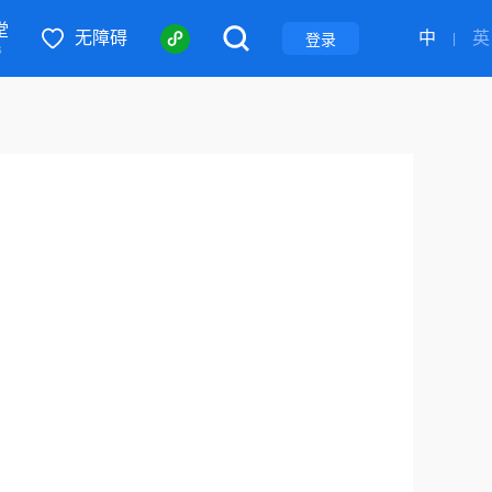
堂
无障碍
中
英
|
登录
S