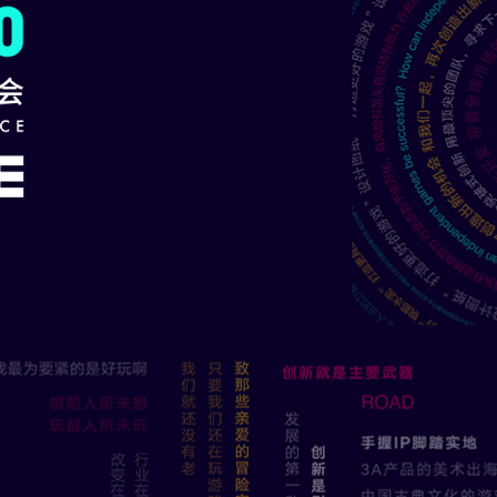
兑换礼品
探索技术趋势
12月11日 10:00-12月18日 24:00开放
12月9日 19:00
Wang
腾讯互动娱乐 市场与用户研究部 高级市场洞察经理
腾讯互动娱乐 市场总监
腾讯互动娱乐 光子技术中心 Lead Motion Technici
腾讯游戏副总裁 腾讯游戏学堂院长
ong
胖布丁游戏 创始人
腾讯互动娱乐 研发效能部 引擎核心技术组负责人
维塔士 上海工作室 技术总监
Creative Assembly：Total War Project Art Direc
特权二
腾讯互动娱乐 光子工作室群 光速工作室总经理
腾讯互动娱乐 魔方工作室群《王牌战士》项目主
末弘秀孝）
腾讯互动娱乐 市场平台部 助理总经理
株式会社White Owls 社长
腾讯云 游戏行业架构总监
腾讯互动娱乐 天美J3工作室 美术总监
Chinese DiGRA理事 《游戏研究》审查委员 北京师范大学
腾讯互动娱乐 国际运营产品部 产品中心 运营推
2017
李奇 腾讯互动娱乐 NExT Studios 高级工程师
讯文档会员
微云超级会员
QQ音乐豪华绿钻
腾讯视
浙江大学-腾讯游戏智能图形创新技术联合实验室主任
腾讯互动娱乐 NExT Studios 高级技术美术师
帕斯亚科技 CTO
READ MORE
金力 腾讯互动娱乐 NExT Studios 高级技术美术师
视频
开放回看
400+家
中国传媒大学副教授 清华-MIT联合培养博士 《王者荣耀》
腾讯互动娱乐 研发效能部 高级技术美术师
拳头游戏 专家级插画师
12月7日-12月10日 观看大会集卡，兑换礼品
腾讯互动娱乐《天涯明月刀》手游 引擎技术负责人