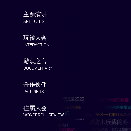
专注产品
特约合作媒体
主题演讲
通过
12月7日 1
SPEECHES
开场致辞：拥抱行业变
用情感架设IP的桥梁 
捕风捉影，让虚拟更现
可爱又迷人的难搞角色
玩转大会
INTERACTION
Paint it Black: The A
引擎中台，3A手游研
在高寒处保持温暖 —— 
游戏创作需要更多意义
特约合作社区
游衷之言
创作出10年后还被人
打造口碑，营销不止
DOCUMENTARY
Evolving AAA Game 
从画皮到画骨 —— 
特的世界观？
—— 构建口碑生态圈
合作伙伴
立足原创，兼容并蓄
搭建云端游戏的脚手架
本地化洞察 —— 海
Games for Soci
PARTNERS
—— 从美术设计角度
合作机构
2019
让现实更理想
往届大会
一个游戏程序员的坚持
向阳而生 —— 光线追
基于符号距离场的实时
READ MORE
—— Mega Photo
WONDERFUL REVIEW
用技术诠释国风浪漫的
0时
相信画中的世界 ——
探索人脸艺术背后的技
游戏的人：跨媒介的玩
12
——《天涯明月刀》手