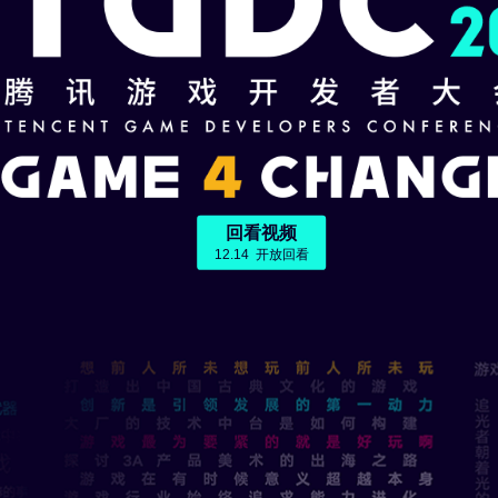
观众特权
打磨
追求能力进化
报名的用户，拥有以下特权，大会期间激活使用
9:00
12月8日 19:00
革机遇，助力新一代游戏开发者
—— 从《王者荣耀》IP营销谈起
实 —— 动捕在游戏中的开发与应用流程
 —— 二次元游戏市场及人群洞察
夏琳
刘星伦
赵溪
Kevin 
rt Direction of Total War: THREE KINGDOMS
发的助推器
Switch游戏优化经验分享
Pawel Wojs
魏楠
郭亮
Andy F
特权一
津津乐道故事的方法论：如何创造出奇妙且独
Development
盘点二次元游戏里的那些黑科技
Steve Martin
谢海天
SWERY (
刘智鹏
下沉降维聚焦私域流量池
宋永周
陶伟
外市场发行的制胜法宝
ety：为未来建设游戏素养
周嫚
刘梦霏
回溯与展望CODM出海之路
2018
李奇
腾
 —— 论向量化编程
踪的项目应用
动态漫反射全局光照计算
谢怡欣
谢渊
金小刚
READ MORE
grammetry基于摄影测量的室外3D大场景重建
金力
回看
12.14 
归去来
差
4晚
 《英雄联盟》插画经验分享
术
家群体画像和参与动力机制研究
潘诚伟
周逵
刘凯
刘冰啸
月3日-12月10日 扫码邀请好友，一同在线观看
游开发历程