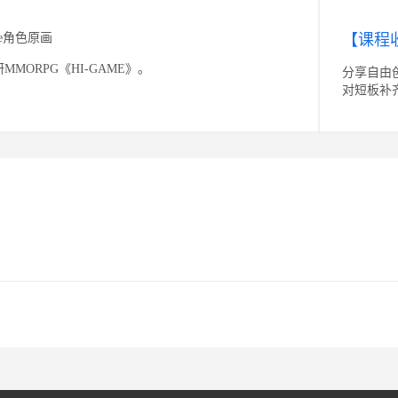
me角色原画
【课程
MORPG《HI-GAME》。
分享自由
对短板补