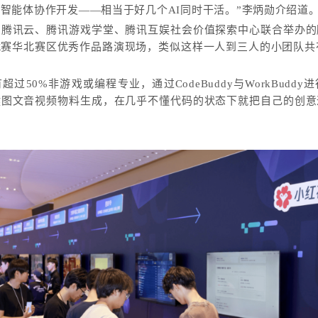
智能体协作开发——相当于好几个AI同时干活。”李炳勋介绍道
由腾讯云、腾讯游戏学堂、腾讯互娱社会价值探索中心联合举办的
赛华北赛区优秀作品路演现场，类似这样一人到三人的小团队共
过50%非游戏或编程专业，通过CodeBuddy与WorkBudd
键图文音视频物料生成，在几乎不懂代码的状态下就把自己的创意
。