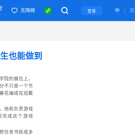
堂
无障碍
中
英
登录
|
S
学生也能做到
学院的展位上，
分不只是一个节
春花编成花冠戴
说。他和负责游戏
但完成这个游戏
后把任务书拆成多