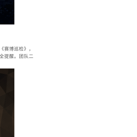
《赛博巡检》，
全提醒。团队二