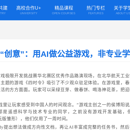
共建
高校合作U+
精品课程
热门专栏
关于学
STRY
UNIVERSITY
OPEN COURSES
FEATURES
ABOUT U
到“创意”：用AI做公益游戏，非专业
游戏极限开发挑战赛华北赛区优秀作品路演现场，在北华航天工业
为主题的游戏《四时令》吸引了不少观众驻足体验。在游戏里，春
生活的方方面面。玩家可以采绿豆芽、做春饼、喝洛神花茶，把迎
戏里让玩家感受到中国人的时间观念。”游戏主创之一的侯博阳
都是遥感科学与技术专业的同学，之前没有游戏开发基础，
试玩版雏形），他们仅用了一周时间。
Buddy提出想法做成方向性文档，再让AI丰富成完整的任务书，然