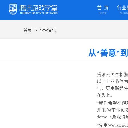
首 页
行业
HOME
INDU
首页
学堂资讯
>
从“善意”
腾讯云黑客松
以二十四节气
气，更串联起
在头上。
“我们希望在游
开发的李炳勋
demo（游戏
“先用Work