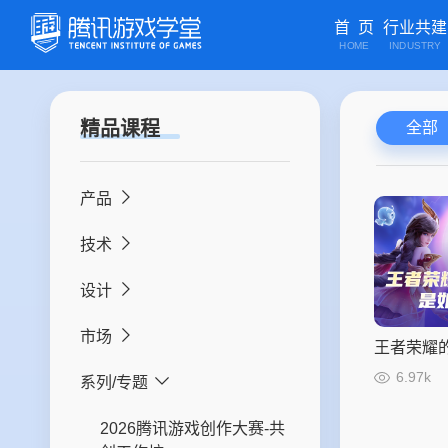
首 页
行业共建
HOME
INDUSTRY
精品课程
全部
产品
技术
游戏策划
设计
游戏研究与应用
游戏客户端开发
市场
游戏运营
后台开发
游戏美术2D设计
王者荣耀
制作出的
6.97k
系列/专题
研发项目管理
客户端开发
游戏美术3D设计
市场研究
音频策划
UI开发
游戏美术3D动画特效设计
市场营销
2026腾讯游戏创作大赛-共