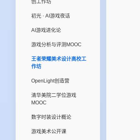
创工作坊
内容创作
应用开发
技术美术
初光 · AI游戏夜话
综合项目管理
前端开发
视觉设计
AI游戏进化论
网络技术
游戏分析与评测MOOC
游戏安全
王者荣耀美术设计高校工
运营开发
作坊
OpenLight创造营
清华美院二学位游戏
MOOC
数字时装设计概论
游戏美术公开课