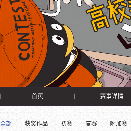
首页
赛事详情
全部
获奖作品
初赛
复赛
附加赛