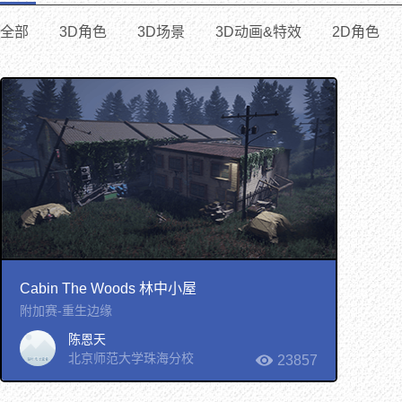
全部
3D角色
3D场景
3D动画&特效
2D角色
Cabin The Woods 林中小屋
附加赛-重生边缘
陈恩天
北京师范大学珠海分校
23857