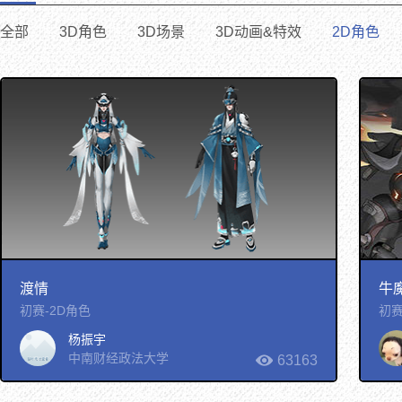
全部
3D角色
3D场景
3D动画&特效
2D角色
渡情
牛
初赛-2D角色
初赛
杨振宇
中南财经政法大学
63163