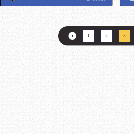
‹
1
2
3