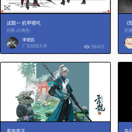
试题一 机甲哪吒
《
初赛-2D角色
初赛
李德民
广东财经大学
56403
青旂苍玉
牛