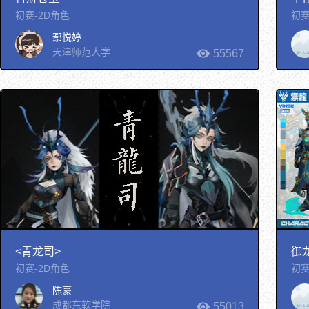
初赛-2D角色
初赛
鄢悦婷
天津师范大学
55567
<青龙司>
御
初赛-2D角色
初赛
陈豪
成都东软学院
55013