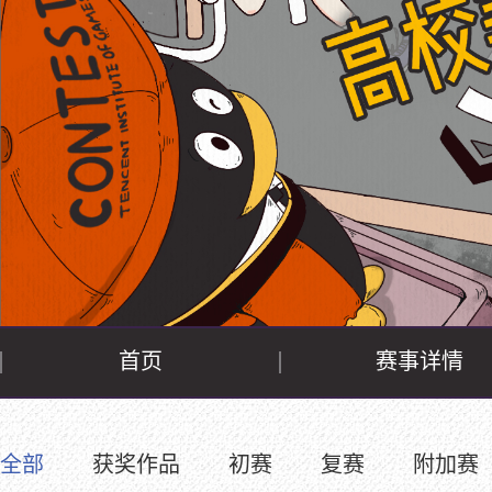
首页
赛事详情
全部
获奖作品
初赛
复赛
附加赛