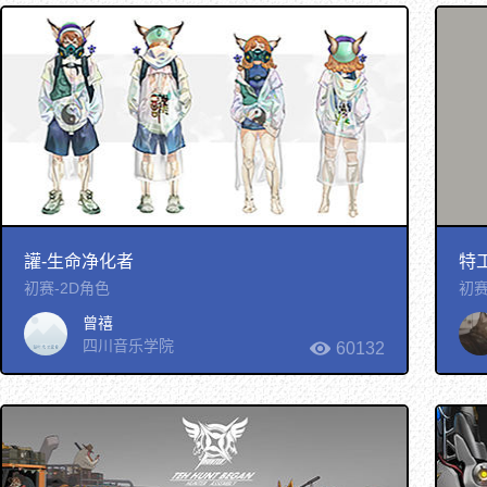
讙-生命净化者
特
初赛-2D角色
初赛
曾禧
四川音乐学院
60132