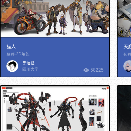
猎人
天
复赛-2D角色
初赛
吴海峰
四川大学
58225